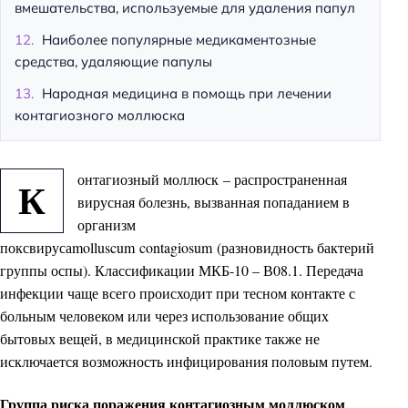
вмешательства, используемые для удаления папул
Наиболее популярные медикаментозные
средства, удаляющие папулы
Народная медицина в помощь при лечении
контагиозного моллюска
онтагиозный моллюск – распространенная
К
вирусная болезнь, вызванная попаданием в
организм
поксвируса
molluscum
contagiosum
(разновидность бактерий
группы оспы). Классификации МКБ-10 – В08.1. Передача
инфекции чаще всего происходит при тесном контакте с
больным человеком или через использование общих
бытовых вещей, в медицинской практике также не
исключается возможность инфицирования половым путем.
Группа риска поражения контагиозным моллюском