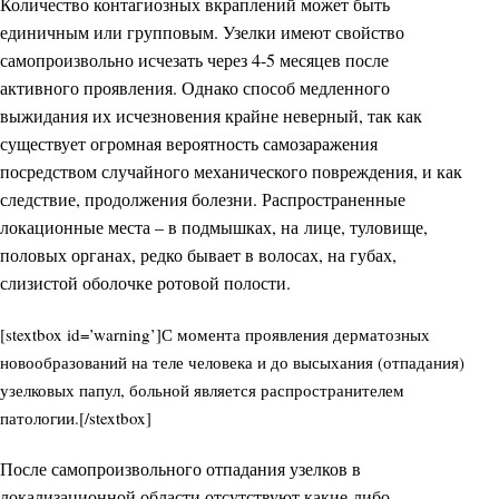
Количество контагиозных вкраплений может быть
единичным или групповым. Узелки имеют свойство
самопроизвольно исчезать через 4-5 месяцев после
активного проявления. Однако способ медленного
выжидания их исчезновения крайне неверный, так как
существует огромная вероятность самозаражения
посредством случайного механического повреждения, и как
следствие, продолжения болезни. Распространенные
локационные места – в подмышках, на лице, туловище,
половых органах, редко бывает в волосах, на губах,
слизистой оболочке ротовой полости.
[stextbox id=’warning’]С момента проявления дерматозных
новообразований на теле человека и до высыхания (отпадания)
узелковых папул, больной является распространителем
патологии.[/stextbox]
После самопроизвольного отпадания узелков в
локализационной области отсутствуют какие-либо